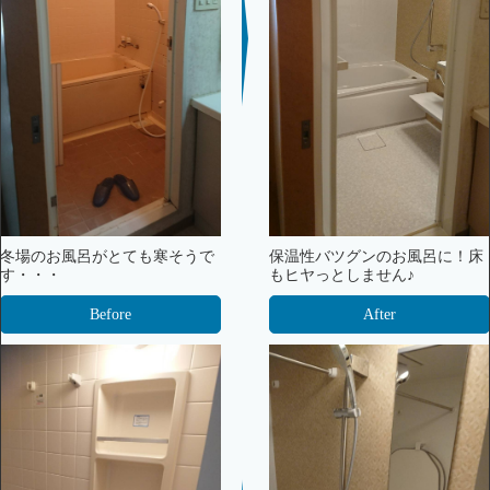
冬場のお風呂がとても寒そうで
保温性バツグンのお風呂に！床
す・・・
もヒヤっとしません♪
Before
After