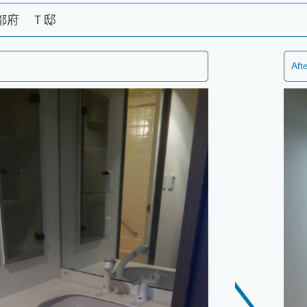
都府 Ｔ邸
Aft