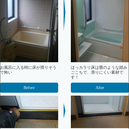
お風呂に入る時に床が滑りそう
ほっカラリ床は畳のような踏み
で怖い
ごこちで、滑りにくい素材で
す！
Before
After