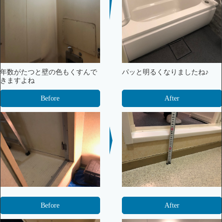
年数がたつと壁の色もくすんで
パッと明るくなりましたね♪
きますよね
Before
After
Before
After