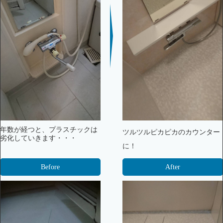
年数が経つと、プラスチックは
ツルツルピカピカのカウンター
劣化していきます・・・
に！
Before
After