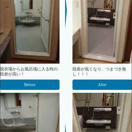
脱衣場からお風呂場に入る時の
段差が低くなり、つまづき無
段差が高い！
し！！！
Before
After