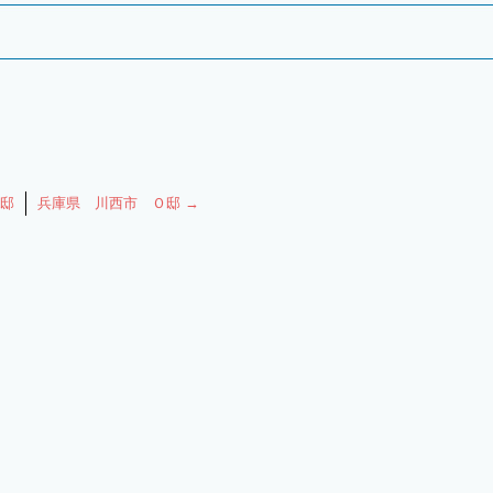
邸
兵庫県 川西市 Ｏ邸
→